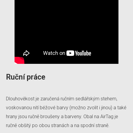
Ruční práce
Dlouhověkost je zaručená ručním sedlářským stehem,
voskovanou nití béžové barvy (možno zvolit i jinou) a také
hrany jsou ručně broušeny a barveny. Obal na AirTag je
ručně obšitý po obou stranách a na spodní straně.