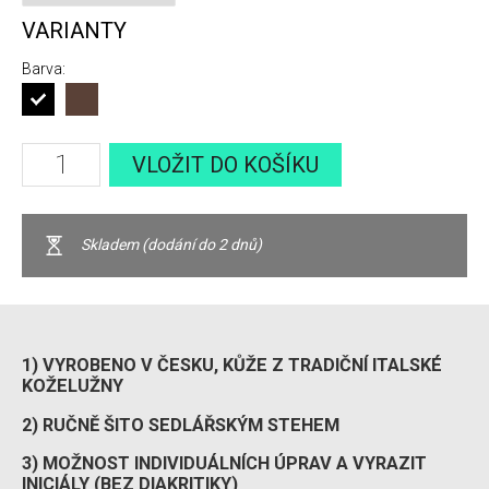
VARIANTY
Barva:
VLOŽIT DO KOŠÍKU
Skladem (dodání do 2 dnů)
1) VYROBENO V ČESKU, KŮŽE Z TRADIČNÍ ITALSKÉ
KOŽELUŽNY
2) RUČNĚ ŠITO SEDLÁŘSKÝM STEHEM
3) MOŽNOST INDIVIDUÁLNÍCH ÚPRAV A VYRAZIT
INICIÁLY (BEZ DIAKRITIKY)